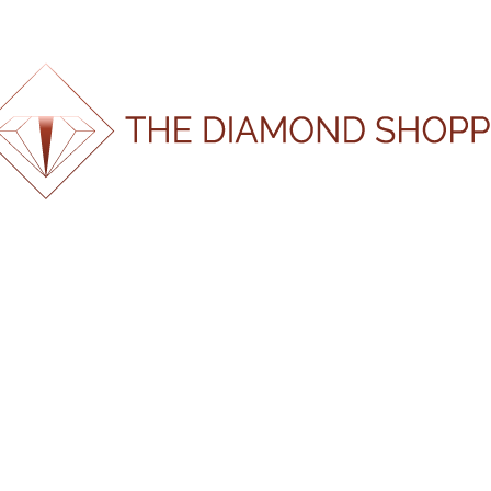
100%
g
n
.
i
.
d
.
a
o
L